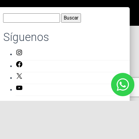
Buscar:
Síguenos
Instagram
Facebook
X
YouTube
Entradas recientes
El primer actor mexicano que protagonizó un montaje en