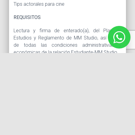
Tips actorales para cine
REQUISITOS
Lectura y firma de enterado(a), del Plan de
Estudios y Reglamento de MM Studio, así como
de todas las condiciones administrativas y
económicas de la relación Estudiante-MM Studio
Puntualidad al comienzo de la sesión
Utilizar ropa de trabajo (Cómoda casual), y por
aparte elementos mínimos de vestuario conforme
se vaya necesitando y disponiendo al avance de
las sesiones.
Tener cuenta vigente de Whatsapp, para
integrarse a un grupo creado expresamente para
el taller, donde se publique información y se