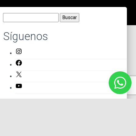
Buscar:
Síguenos
Instagram
Facebook
X
YouTube
Entradas recientes
El primer actor mexicano que protagonizó un montaje en