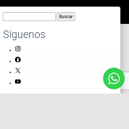
Buscar:
Síguenos
Instagram
Facebook
X
YouTube
Entradas recientes
El primer actor mexicano que protagonizó un montaje en