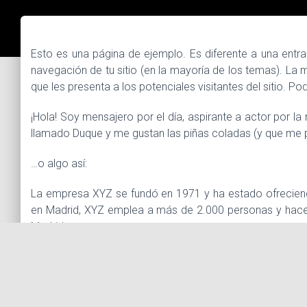
Esto es una página de ejemplo. Es diferente a una entr
navegación de tu sitio (en la mayoría de los temas). La
que les presenta a los potenciales visitantes del sitio. P
¡Hola! Soy mensajero por el día, aspirante a actor por la
llamado Duque y me gustan las piñas coladas (y que me p
…o algo así:
La empresa XYZ se fundó en 1971 y ha estado ofreciend
en Madrid, XYZ emplea a más de 2.000 personas y hace
Madrid.
Si eres nuevo en WordPress deberías ir a
tu escritorio
pa
contenido. ¡Pásalo bien!
Sin comentarios aún