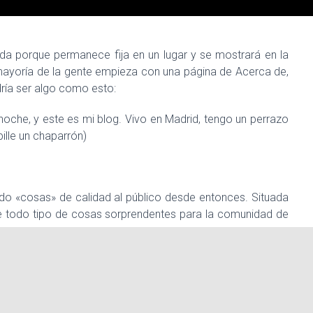
ada porque permanece fija en un lugar y se mostrará en la
 mayoría de la gente empieza con una página de Acerca de,
odría ser algo como esto:
 noche, y este es mi blog. Vivo en Madrid, tengo un perrazo
ille un chaparrón)
o «cosas» de calidad al público desde entonces. Situada
 todo tipo de cosas sorprendentes para la comunidad de
ra borrar esta páginay crear páginas nuevas con tu propio