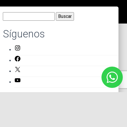
Buscar:
Síguenos
Instagram
Facebook
X
YouTube
Entradas recientes
El primer actor mexicano que protagonizó un montaje en