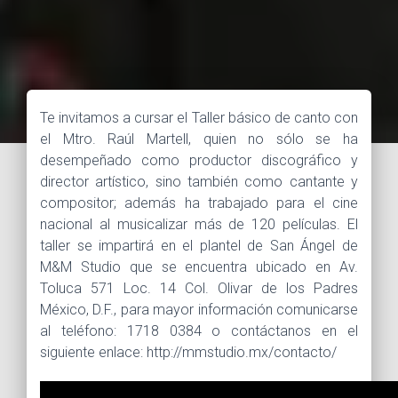
Te invitamos a cursar el Taller básico de canto con
el Mtro. Raúl Martell, quien no sólo se ha
desempeñado como productor discográfico y
director artístico, sino también como cantante y
compositor; además ha trabajado para el cine
nacional al musicalizar más de 120 películas. El
taller se impartirá en el plantel de San Ángel de
M&M Studio que se encuentra ubicado en Av.
Toluca 571 Loc. 14 Col. Olivar de los Padres
México, D.F., para mayor información comunicarse
al teléfono: 1718 0384 o contáctanos en el
siguiente enlace: http://mmstudio.mx/contacto/