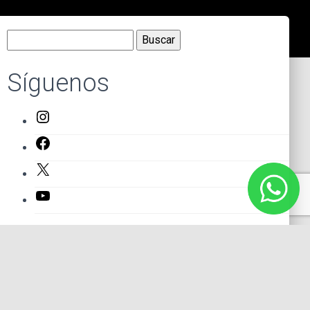
Buscar:
Síguenos
Instagram
Facebook
X
YouTube
Entradas recientes
El primer actor mexicano que protagonizó un montaje en