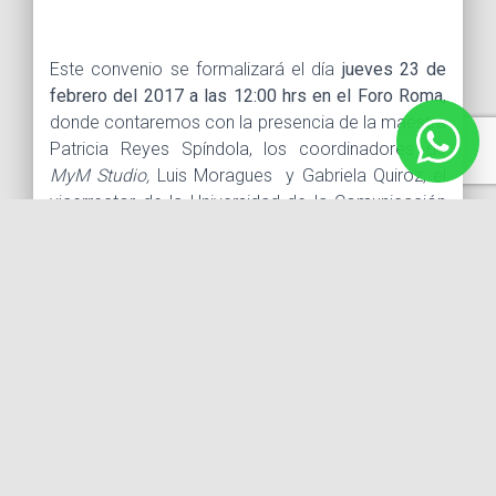
Este convenio se formalizará el día
jueves 23 de
febrero del 2017 a las 12:00 hrs en el Foro Roma,
donde contaremos con la presencia de la maestra
Patricia Reyes Spíndola, los coordinadores de
MyM Studio,
Luis Moragues y Gabriela Quiroz; el
vicerrector de la Universidad de la Comunicación
Salvador Corrales Ayala, el director de la Facultad
de Cine Izrael Moreno y el coordinador adjunto
Sigfrido Barjau.
Como parte de este evento tendremos la
proyección de los trabajos de alumnos de la
licenciatura de cine y una conferencia de prensa
en donde se mencionarán las contribuciones que
llevaremos a cabo entre ambas instituciones,