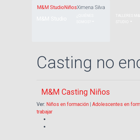
M&M Studio
Niños
Ximena Silva
¿QUIÉNES
TALLERES M
M&M Studio
SOMOS?
STUDIO
Casting no en
M&M Casting Niños
Ver:
Niños en formación
|
Adolescentes en for
trabajar