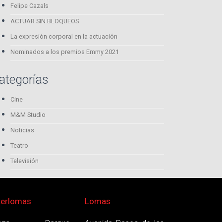
Felipe Cazals
ACTUAR SIN BLOQUEOS
La expresión corporal en la actuación
Nominados a los premios Emmy 2021
ategorías
Cine
M&M Studio
Noticias
Teatro
Televisión
terlomas
Lomas