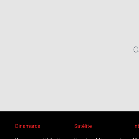
C
Dinamarca
Satélite
In