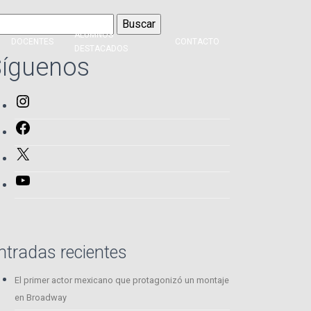
scar:
ALUMNOS
DOCENTES
CONTACTO
DESTACADOS
íguenos
Instagram
Facebook
X
YouTube
ntradas recientes
El primer actor mexicano que protagonizó un montaje
en Broadway