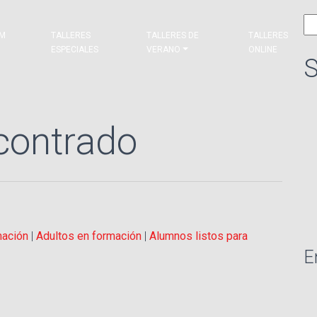
Bu
&M
TALLERES
TALLERES DE
TALLERES
ESPECIALES
VERANO
ONLINE
S
contrado
mación
|
Adultos en formación
|
Alumnos listos para
E