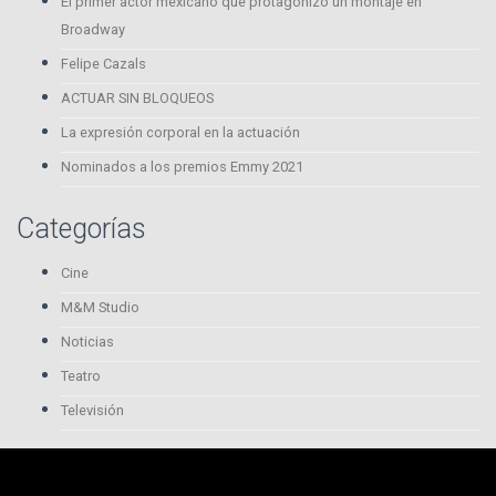
El primer actor mexicano que protagonizó un montaje en
Broadway
Felipe Cazals
ACTUAR SIN BLOQUEOS
La expresión corporal en la actuación
Nominados a los premios Emmy 2021
Categorías
Cine
M&M Studio
Noticias
Teatro
Televisión