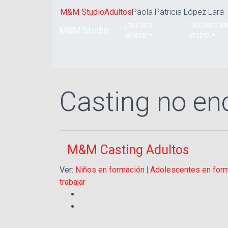
M&M Studio
Adultos
Paola Patricia López Lara
¿QUIÉNES
TALLERES M
M&M Studio
SOMOS?
STUDIO
Casting no en
M&M Casting Adultos
Ver:
Niños en formación
|
Adolescentes en for
trabajar