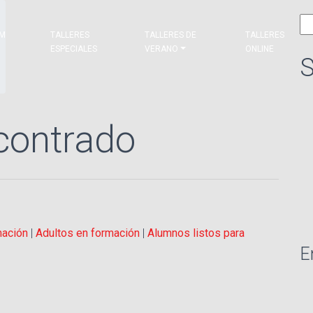
Bu
&M
TALLERES
TALLERES DE
TALLERES
ESPECIALES
VERANO
ONLINE
S
contrado
mación
|
Adultos en formación
|
Alumnos listos para
E