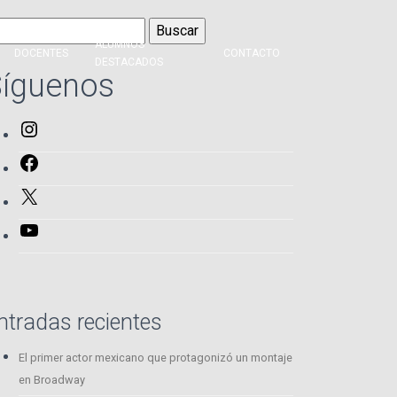
scar:
ALUMNOS
DOCENTES
CONTACTO
DESTACADOS
íguenos
Instagram
Facebook
X
YouTube
ntradas recientes
El primer actor mexicano que protagonizó un montaje
en Broadway