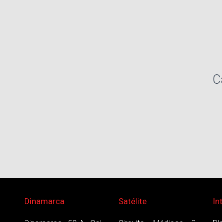
C
Dinamarca
Satélite
In