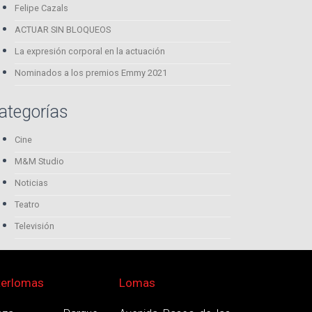
Felipe Cazals
ACTUAR SIN BLOQUEOS
La expresión corporal en la actuación
Nominados a los premios Emmy 2021
ategorías
Cine
M&M Studio
Noticias
Teatro
Televisión
terlomas
Lomas