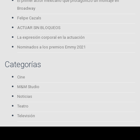
El primer actor mexicano que protagonizó un montaje en
Broadway
Felipe Cazals
ACTUAR SIN BLOQUEOS
La expresión corporal en la actuación
Nominados a los premios Emmy 2021
Categorías
Cine
M&M Studio
Noticias
Teatro
Televisión