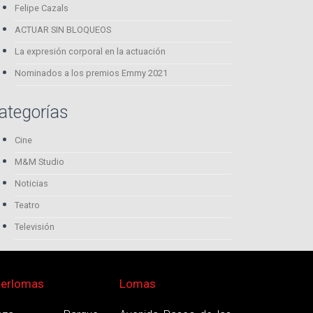
Felipe Cazals
ACTUAR SIN BLOQUEOS
La expresión corporal en la actuación
Nominados a los premios Emmy 2021
ategorías
Cine
M&M Studio
Noticias
Teatro
Televisión
terlomas
Lomas