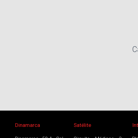
C
Dinamarca
Satélite
In