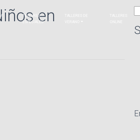
Bu
iños en
&M
TALLERES
TALLERES DE
TALLERES
ESPECIALES
VERANO
ONLINE
S
E