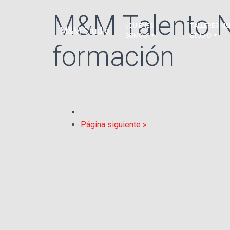
M&M Talento N
¿QUIÉNES
TALLERES M
M&M Studio
SOMOS?
STUDIO
formación
Página siguiente »