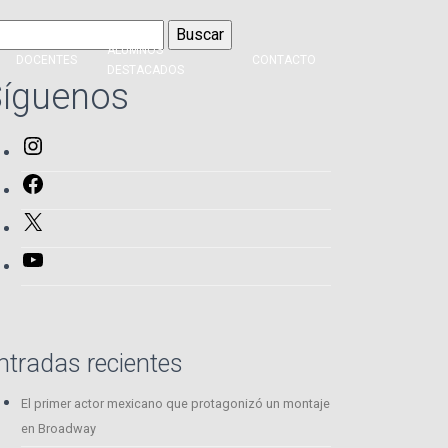
scar:
ALUMNOS
DOCENTES
CONTACTO
DESTACADOS
íguenos
Instagram
Facebook
X
YouTube
ntradas recientes
El primer actor mexicano que protagonizó un montaje
en Broadway