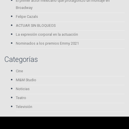
El primer actor mexicano que protagonizó un montaje en
Broadway
Felipe Cazals
ACTUAR SIN BLOQUEOS
La expresión corporal en la actuación
Nominados a los premios Emmy 2021
Categorías
Cine
M&M Studio
Noticias
Teatro
Televisión