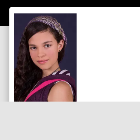
Sin comentarios aún
Debes
ingresar
para comentar.