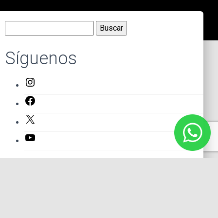
Buscar:
Síguenos
Instagram
Facebook
X
YouTube
Entradas recientes
El primer actor mexicano que protagonizó un montaje en