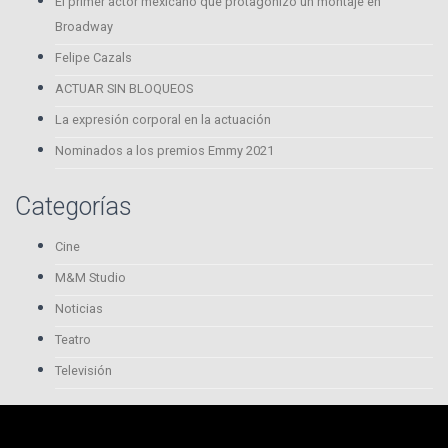
El primer actor mexicano que protagonizó un montaje en
Broadway
Felipe Cazals
ACTUAR SIN BLOQUEOS
La expresión corporal en la actuación
Nominados a los premios Emmy 2021
Categorías
Cine
M&M Studio
Noticias
Teatro
Televisión