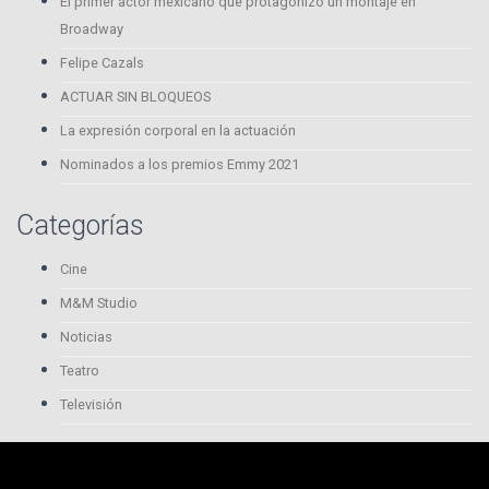
El primer actor mexicano que protagonizó un montaje en
Broadway
Felipe Cazals
ACTUAR SIN BLOQUEOS
La expresión corporal en la actuación
Nominados a los premios Emmy 2021
Categorías
Cine
M&M Studio
Noticias
Teatro
Televisión