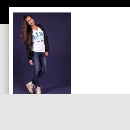
Sin comentarios aún
Debes
ingresar
para comentar.