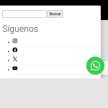
Buscar:
Síguenos
Instagram
Facebook
X
YouTube
Entradas recientes
El primer actor mexicano que protagonizó un montaje en