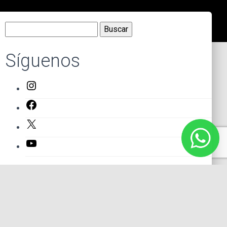
Buscar:
Síguenos
Instagram
Facebook
X
YouTube
Entradas recientes
El primer actor mexicano que protagonizó un montaje en