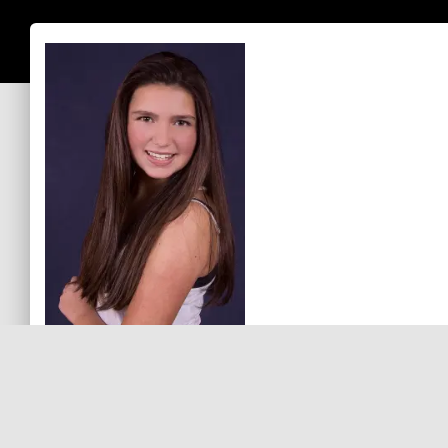
Sin comentarios aún
Debes
ingresar
para comentar.