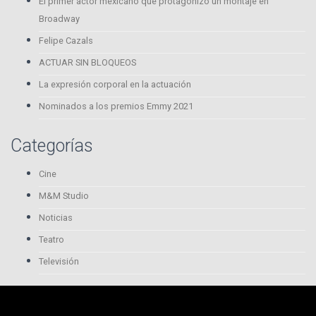
El primer actor mexicano que protagonizó un montaje en
Broadway
Felipe Cazals
ACTUAR SIN BLOQUEOS
La expresión corporal en la actuación
Nominados a los premios Emmy 2021
Categorías
Cine
M&M Studio
Noticias
Teatro
Televisión