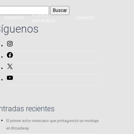
scar:
ALUMNOS
DOCENTES
CONTACTO
DESTACADOS
íguenos
Instagram
Facebook
X
YouTube
ntradas recientes
El primer actor mexicano que protagonizó un montaje
en Broadway