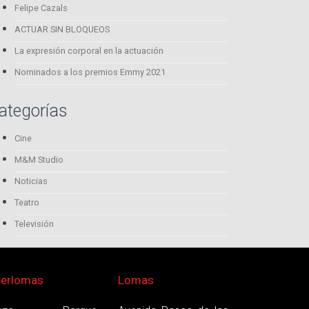
Felipe Cazals
ACTUAR SIN BLOQUEOS
La expresión corporal en la actuación
Nominados a los premios Emmy 2021
ategorías
Cine
M&M Studio
Noticias
Teatro
Televisión
terlomas
Lomas