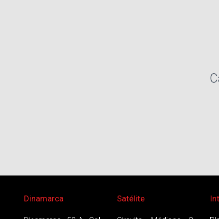
C
Dinamarca
Satélite
In