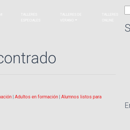
Bu
&M
TALLERES
TALLERES DE
TALLERES
ESPECIALES
VERANO
ONLINE
S
contrado
mación
|
Adultos en formación
|
Alumnos listos para
E