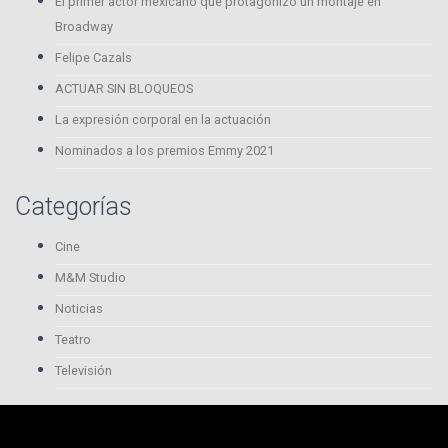
El primer actor mexicano que protagonizó un montaje en
Broadway
Felipe Cazals
ACTUAR SIN BLOQUEOS
La expresión corporal en la actuación
Nominados a los premios Emmy 2021
Categorías
Cine
M&M Studio
Noticias
Teatro
Televisión