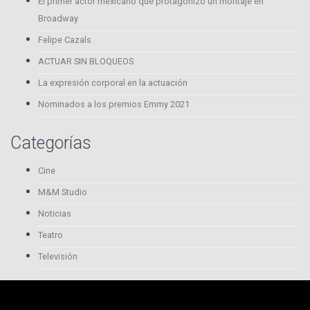
El primer actor mexicano que protagonizó un montaje en
Broadway
Felipe Cazals
ACTUAR SIN BLOQUEOS
La expresión corporal en la actuación
Nominados a los premios Emmy 2021
Categorías
Cine
M&M Studio
Noticias
Teatro
Televisión