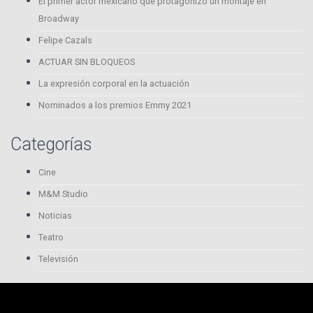
El primer actor mexicano que protagonizó un montaje en
Broadway
Felipe Cazals
ACTUAR SIN BLOQUEOS
La expresión corporal en la actuación
Nominados a los premios Emmy 2021
Categorías
Cine
M&M Studio
Noticias
Teatro
Televisión