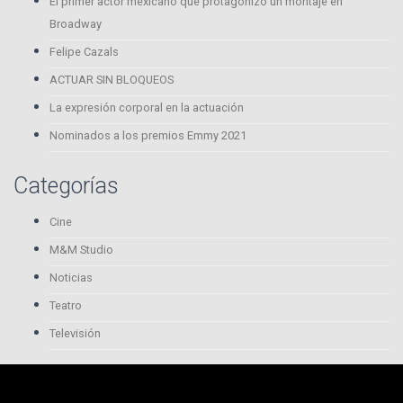
El primer actor mexicano que protagonizó un montaje en
Broadway
Felipe Cazals
ACTUAR SIN BLOQUEOS
La expresión corporal en la actuación
Nominados a los premios Emmy 2021
Categorías
Cine
M&M Studio
Noticias
Teatro
Televisión