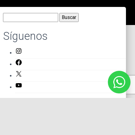
Buscar:
Síguenos
Instagram
Facebook
X
YouTube
Entradas recientes
El primer actor mexicano que protagonizó un montaje en