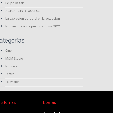
Felipe Cazals
ACTUAR SIN BLOQUEOS
La expresión corporal en la actuación
Nominados a los premios Emmy 2021
ategorías
Cine
M&M Studio
Noticias
Teatro
Televisión
terlomas
Lomas