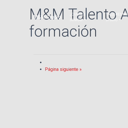
M&M Talento A
¿QUIÉNES
TALLERES M
M&M Studio
SOMOS?
STUDIO
formación
Página siguiente »