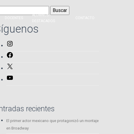
scar:
ALUMNOS
DOCENTES
CONTACTO
DESTACADOS
íguenos
Instagram
Facebook
X
YouTube
ntradas recientes
El primer actor mexicano que protagonizó un montaje
en Broadway