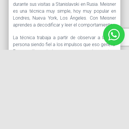
durante sus visitas a Stanislavski en Rusia. Meisner
es una técnica muy simple, hoy muy popular en
Londres, Nueva York, Los Ángeles. Con Meisner
aprendes a decodificar y leer el comportamiento.
La técnica trabaja a partir de observar a la otra
persona siendo fiel a los impulsos que eso genera.
Eso nos libera de lo que pensamos de nosotros
mismos provocando reaccionar con verdad.
Meisner hoy es indispensable requisito para
trabajar con alguno de los mejores directores,
escritores y actores de este planeta.
TEMARIO
ï Repetición objetiva y análisis de
comportamiento
ï Actividad