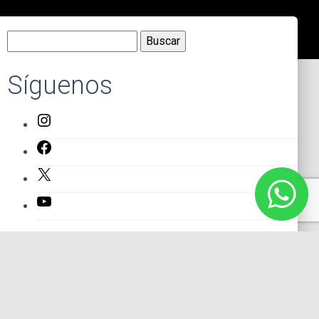
Buscar:
Síguenos
Instagram
Facebook
X
YouTube
Entradas recientes
El primer actor mexicano que protagonizó un montaje en