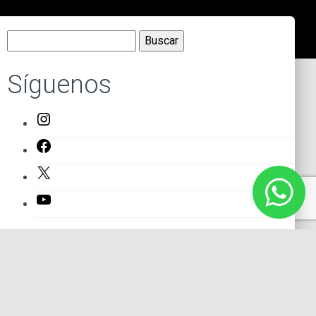
Buscar:
Síguenos
Instagram
Facebook
X
YouTube
Entradas recientes
El primer actor mexicano que protagonizó un montaje en