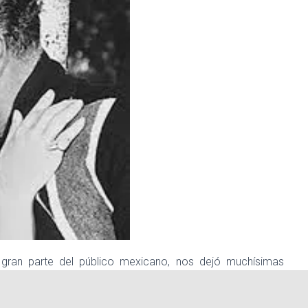
 gran parte del público mexicano, nos dejó muchísimas
eridad.Su verdadero nombre fue Mauricio Férez Yázbek, de
Tampico, Tamaulipas y murió el 27 de febrero de 1989 a