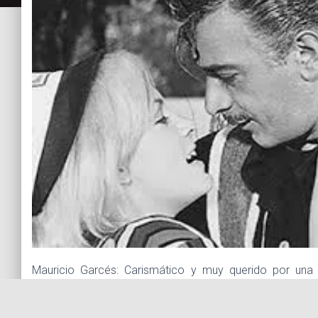
Mauricio Garcés: Carismático y muy querido por una
frases llenas de humor e ingenio que pasarán a la post
origen libanés, nació el 16 de diciembre de 1926 en 