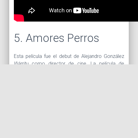
5. Amores Perros
Esta película fue el debut de Alejandro González
Iñárritu como director de cine. La película de
drama y suspenso relata las vidas, a partir de un
accidente automovilístico, de tres personajes en
Ciudad de México. Grabada en la Colonia Condesa
y en Lomas de Chapultepec, en la capital
mexicana, esta película fue nominada a un Premio
Oscar como Mejor Película en lengua extranjera en
2001 y fue galardonada con varios premios de
cine internacional, entre ellos un BAFTA a la mejor
película en 2002.