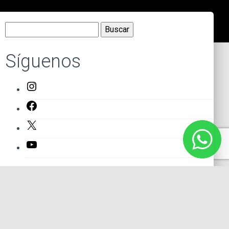
Buscar:
Síguenos
Instagram
Facebook
X
YouTube
Entradas recientes
El primer actor mexicano que protagonizó un montaje en