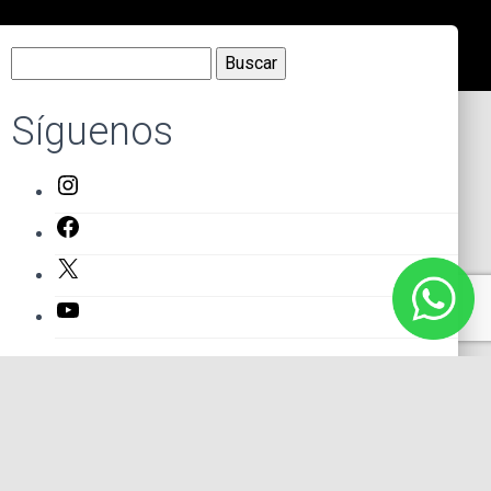
Buscar:
Síguenos
Instagram
Facebook
X
YouTube
Entradas recientes
El primer actor mexicano que protagonizó un montaje en