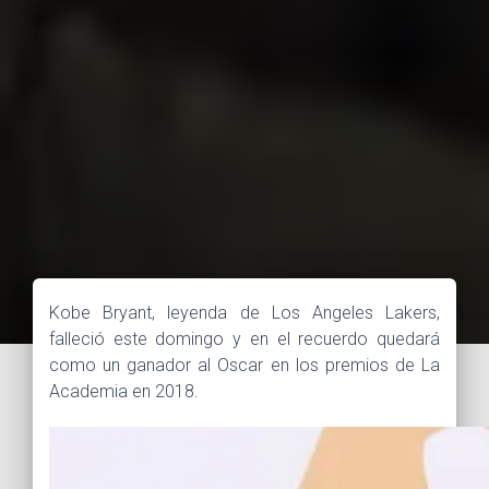
Kobe Bryant, leyenda de Los Angeles Lakers,
falleció este domingo y en el recuerdo quedará
como un ganador al Oscar en los premios de La
Academia en 2018.