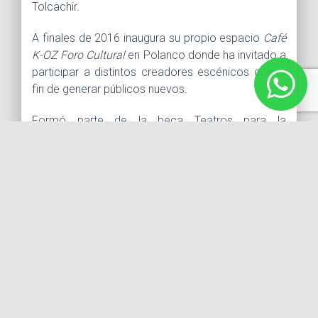
Tolcachir.
A finales de 2016 inaugura su propio espacio
Café
K-OZ Foro Cultural
en Polanco donde ha invitado a
participar a distintos creadores escénicos con el
fin de generar públicos nuevos.
Formó parte de la beca Teatros para la
comunidad teatral del Fonca/Conaculta/IMSS en
dos ocasiones: 2009-2011 y 2012-2014 con la
compañía Máquina de Espacio:Teatro A.C. dirigida
por Horacio Almada; fungió como actor, director,
dramaturgo y productor.
Como actor ha participado en 60 obras de teatro.
Algunas son:
Las señoritas de Aviñón
de Jaime
Salom,
El retrato de Dorian Gray
de Oscar
Wilde,
Escrito en el cuerpo de la noche
de Emilio
Carballido,
El sueño de una noche de verano
de