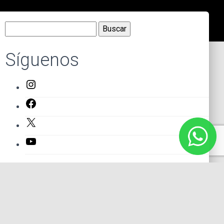
Buscar:
Síguenos
Instagram
Facebook
X
YouTube
Entradas recientes
El primer actor mexicano que protagonizó un montaje en