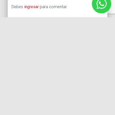
Debes
ingresar
para comentar.
Buscar:
Síguenos
Instagram
Facebook
X
YouTube
Entradas recientes