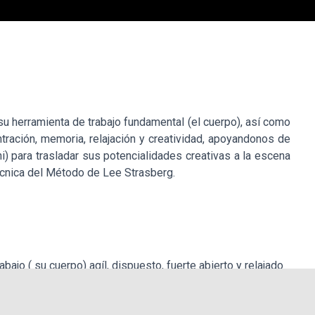
 su herramienta de trabajo fundamental (el cuerpo), así como
ración, memoria, relajación y creatividad, apoyandonos de
ni) para trasladar sus potencialidades creativas a la escena
écnica del Método de Lee Strasberg.
bajo ( su cuerpo) agíl, dispuesto, fuerte abierto y relajado
to Asanas (posturas) como Pranayamas (técnicas