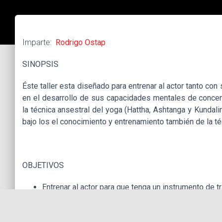
Imparte:
Rodrigo Ostap
SINOPSIS
Éste taller esta diseñado para entrenar al actor tanto con
en el desarrollo de sus capacidades mentales de concent
la técnica ansestral del yoga (Hattha, Ashtanga y Kundali
bajo los el conocimiento y entrenamiento también de la t
OBJETIVOS
Entrenar al actor para que tenga un instrumento de tra
para la escena
El actor conocerá y dominará al final del curso tan