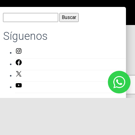
Buscar:
Síguenos
Instagram
Facebook
X
YouTube
Entradas recientes
El primer actor mexicano que protagonizó un montaje en