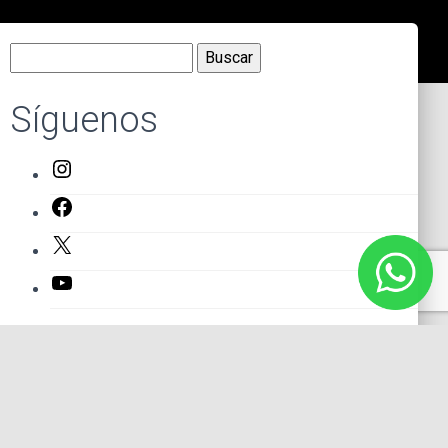
Buscar:
Síguenos
Instagram
Facebook
X
YouTube
Entradas recientes
El primer actor mexicano que protagonizó un montaje en