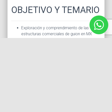
OBJETIVO Y TEMARIO
Exploración y comprendimiento de las
estructuras comerciales de guion en MX
Géneros comerciales (Comedia, comedia
romántica, Terror)
Thriller y Misterio
Estructura para series (Que tu piloto dure 100
episodios)
Realización de biblia para presentar tu
proyecto.
Comprender y emplear las estructuras más
eficientes y exitosas en el guionismo
contemporáneo en un formato completamente
ajustado para hacerlo online y de ser posible
ponerlas en práctica en conjunción con el taller