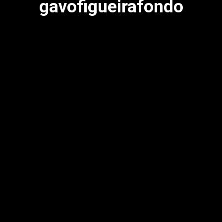
gavofigueirafondo