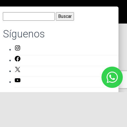
Buscar:
Síguenos
Instagram
Facebook
X
YouTube
Entradas recientes
El primer actor mexicano que protagonizó un montaje en