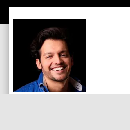
Sin comentarios aún
Debes
ingresar
para comentar.