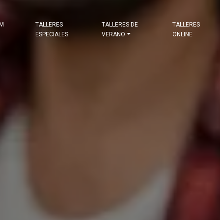
&M
TALLERES
TALLERES DE
TALLERES
ESPECIALES
VERANO
ONLINE