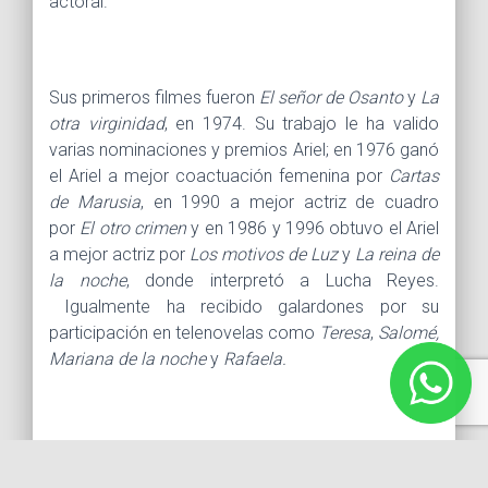
actoral.
Sus primeros filmes fueron
El señor de Osanto
y
La
otra virginidad
, en 1974. Su trabajo le ha valido
varias nominaciones y premios Ariel; en 1976 ganó
el Ariel a mejor coactuación femenina por
Cartas
de Marusia
, en 1990 a mejor actriz de cuadro
por
El otro crimen
y en 1986 y 1996 obtuvo el Ariel
a mejor actriz por
Los motivos de Luz
y
La reina de
la noche
, donde interpretó a Lucha Reyes.
Igualmente ha recibido galardones por su
participación en telenovelas como
Teresa
,
Salomé,
Mariana de la noche
y
Rafaela.
En 1998 fue nombrada vocal de la Academia
Mexicana de Artes y Ciencias Cinematográficas