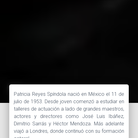
Patricia Reyes Spíndola nació en México el 11 de
julio de 1953. Desde joven comenzó a estudiar en
talleres de actuación a lado de grandes maestros,
actores y directores como José Luis Ibáñez,
Dimitrio Sarrás y Héctor Mendoza. Más adelante
viajó a Londres, donde continuó con su formación