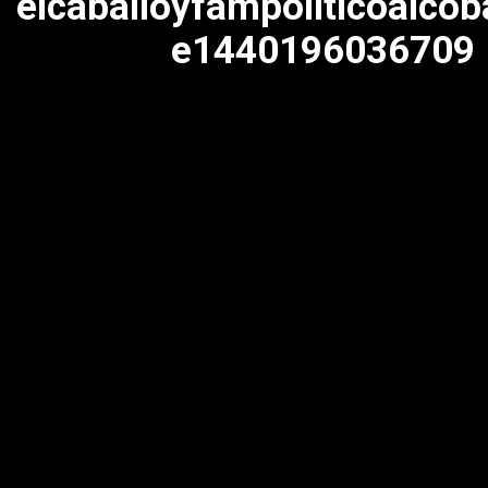
elcaballoyfampoliticoalco
e1440196036709