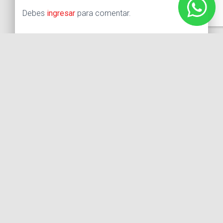
Debes
ingresar
para comentar.
Buscar:
Síguenos
Instagram
Facebook
X
YouTube
Entradas recientes