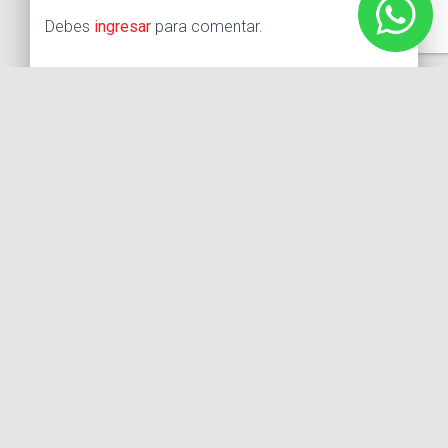
Debes
ingresar
para comentar.
Buscar:
Síguenos
Instagram
Facebook
X
YouTube
Entradas recientes