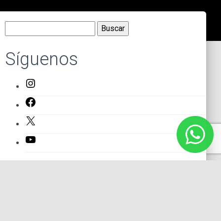
Buscar:
Síguenos
Instagram
Facebook
X
YouTube
Entradas recientes
El primer actor mexicano que protagonizó un montaje en