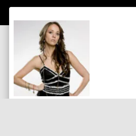
Sin comentarios aún
Debes
ingresar
para comentar.